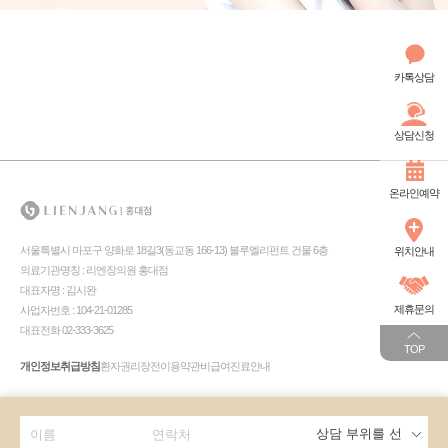
카톡상담
상담신청
온라인예약
서울특별시 마포구 양화로 18길3(동교동 166-13) 블루엘리펀트 건물 6층
위치안내
의료기관명칭 : 리엔장의원 홍대점
대표자명 : 김시완
제휴문의
사업자번호 : 104-21-01285
대표전화 02-333-3625
TOP
개인정보취급방침
환자권리장전
이용약관
비급여진료안내