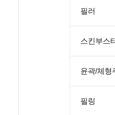
필러
스킨부스
윤곽/체형
필링