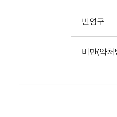
반영구
비만(약처