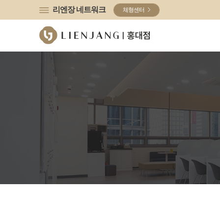
유튜브
인스타그램
리엔장 네트워크
체형센터