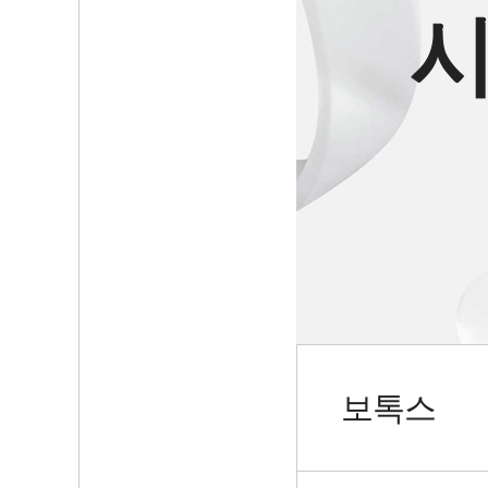
시
보톡스